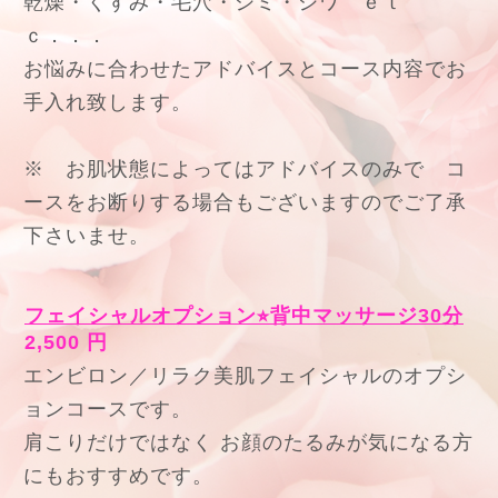
乾燥・くすみ・毛穴・シミ・シワ ｅｔ
ｃ．．．
お悩みに合わせたアドバイスとコース内容でお
手入れ致します。
※ お肌状態によってはアドバイスのみで コ
ースをお断りする場合もございますのでご了承
下さいませ。
フェイシャルオプション⭐︎背中マッサージ30分
2,500 円
エンビロン／リラク美肌フェイシャルのオプシ
ョンコースです。
肩こりだけではなく お顔のたるみが気になる方
にもおすすめです。