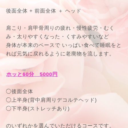
後面全体 + 前面全体 ＋ ヘッド
肩こり・肩甲骨周りの疲れ・慢性疲労・むく
み・太りやすくなった・くすみやすいなど
身体が本来のペースで いっぱい食べて睡眠をと
れば元気に戻れるように老廃物を流します。
ホッと60分 5000円
◯後面全体
◯上半身(背中肩周りデコルテヘッド)
◯下半身(ストレッチあり)
のいずれかを選んでいただけるコースです。