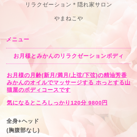
リラクゼーション＊隠れ家サロン
やまねこや
メニュー
お月様とみかんのリラクゼーションボディ
お月様の月齢(新月/満月/上弦/下弦)の精油芳香
みかんのオイルでマッサージする ホっとする山
猫屋のボディコースです
気になるところしっかり120分 9800円
全身+ヘッド
(胸腹部なし)